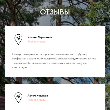
ОТЗЫВЫ
Ксения Тортикова
Яндекс отзывы
Номера шикарные: есть хорошая кофемашина, чисто убрано,
комфортно, с охотничьим колоритом, джакузи с видом на зимний лес
- я налила себе шампанского и, отдыхала в джакузи, любуясь
снегопадом.
Артем Ходаков
Яндекс отзывы