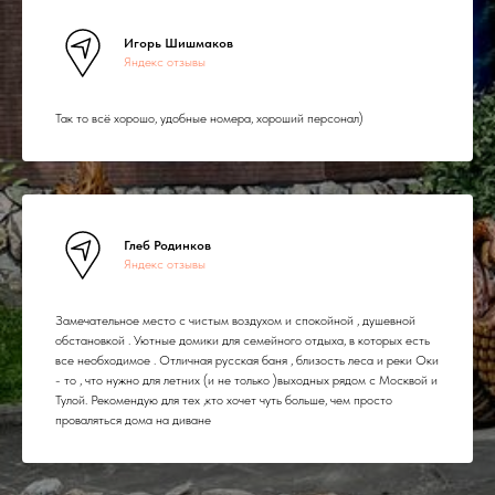
Игорь Шишмаков
Яндекс отзывы
Так то всё хорошо, удобные номера, хороший персонал)
Глеб Родинков
Яндекс отзывы
Замечательное место с чистым воздухом и спокойной , душевной
обстановкой . Уютные домики для семейного отдыха, в которых есть
все необходимое . Отличная русская баня , близость леса и реки Оки
- то , что нужно для летних (и не только )выходных рядом с Москвой и
Тулой. Рекомендую для тех ,кто хочет чуть больше, чем просто
проваляться дома на диване